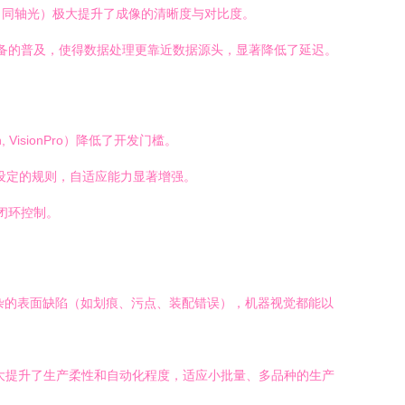
、同轴光）极大提升了成像的清晰度与对比度。
设备的普及，使得数据处理更靠近数据源头，显著降低了延迟。
isionPro）降低了开发门槛。
严格设定的规则，自适应能力显著增强。
闭环控制。
杂的表面缺陷（如划痕、污点、装配错误），机器视觉都能以
大提升了生产柔性和自动化程度，适应小批量、多品种的生产